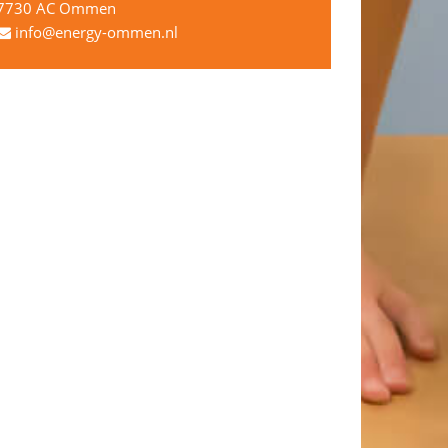
7730 AC Ommen
info@energy-ommen.nl