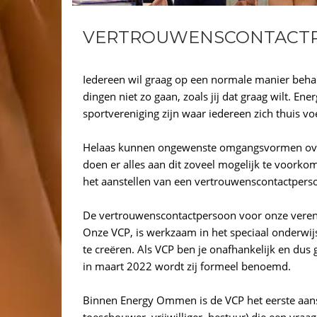
VERTROUWENSCONTACT
Iedereen wil graag op een normale manier behand
dingen niet zo gaan, zoals jij dat graag wilt. En
sportvereniging zijn waar iedereen zich thuis vo
Helaas kunnen ongewenste omgangsvormen ov
doen er alles aan dit zoveel mogelijk te voork
het aanstellen van een vertrouwenscontactperso
De vertrouwenscontactpersoon voor onze veren
Onze VCP, is werkzaam in het speciaal onderwi
te creëren. Als VCP ben je onafhankelijk en dus
in maart 2022 wordt zij formeel benoemd.
Binnen Energy Ommen is de VCP het eerste aanspr
toeschouwer, vrijwilliger, bestuur) die een vraa