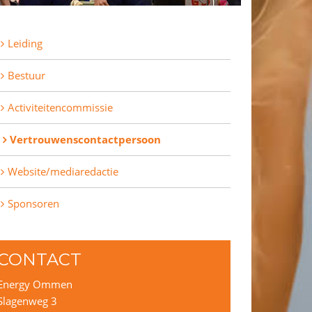
Leiding
Bestuur
Activiteitencommissie
Vertrouwenscontactpersoon
Website/mediaredactie
Sponsoren
CONTACT
Energy Ommen
Slagenweg 3