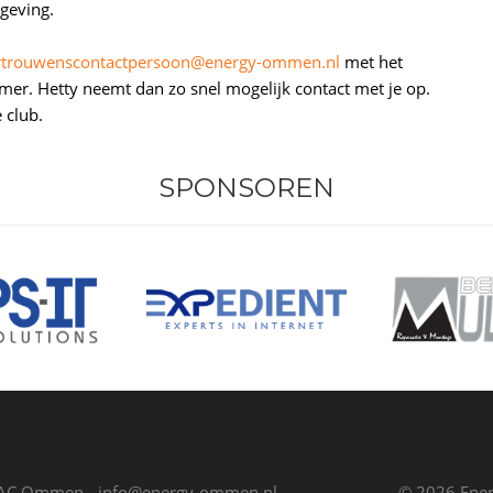
geving.
rtrouwenscontactpersoon@energy-ommen.nl
met het
er. Hetty neemt dan zo snel mogelijk contact met je op.
 club.
SPONSOREN
0 AC Ommen -
info@energy-ommen.nl
© 2026 En