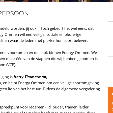
PERSOON
eld worden, jij ook... Toch gebeurt het wel eens, dat
ergy Ommen wil een veilige, sociale en plezierige
elt en waar de leden met plezier hun sport beleven.
eral voorkomen en dus ook binnen Energy Ommen. We
omen maar één van de stappen die wij hebben genomen is
on (VCP).
iging is
Hetty Timmerman
.
js, en helpt Energy Ommen om een veilige sportomgeving
 geen lid van het bestuur. Tijdens de algemene vergadering
eekpunt voor iedereen (lid, ouder, trainer, leider,
g heeft over of te maken heeft met, grensoverschrijdend