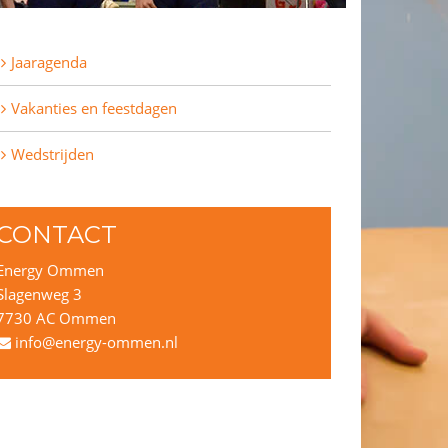
Jaaragenda
Vakanties en feestdagen
Wedstrijden
CONTACT
Energy Ommen
Slagenweg 3
7730 AC Ommen
info@energy-ommen.nl